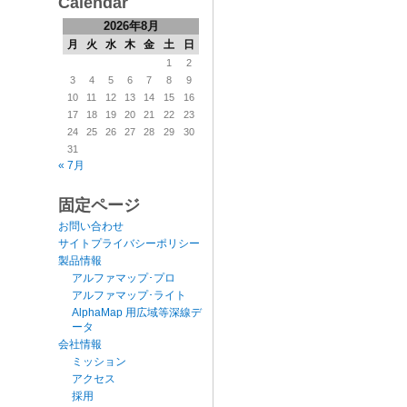
Calendar
2026年8月
月
火
水
木
金
土
日
1
2
3
4
5
6
7
8
9
10
11
12
13
14
15
16
17
18
19
20
21
22
23
24
25
26
27
28
29
30
31
« 7月
固定ページ
お問い合わせ
サイトプライバシーポリシー
製品情報
アルファマップ･プロ
アルファマップ･ライト
AlphaMap 用広域等深線デ
ータ
会社情報
ミッション
アクセス
採用