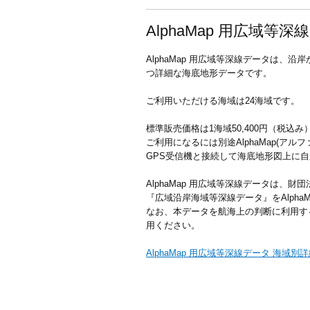
AlphaMap 用広域等深
AlphaMap 用広域等深線データは、
つ詳細な海底地形データです。
ご利用いただける海域は24海域です。
標準販売価格は1海域50,400円（税込み
ご利用になるには別途AlphaMap(アル
GPS受信機と接続して海底地形図上に
AlphaMap 用広域等深線データは、
『広域沿岸海域等深線データ』をAlpha
なお、本データを航海上の判断に利用す
用ください。
AlphaMap 用広域等深線データ 海域別詳細図