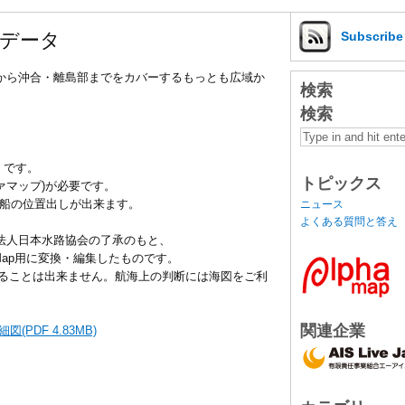
線データ
Subscrib
沿岸から沖合・離島部までをカバーするもっとも広域か
検索
検索
）です。
トピックス
ファマップ)が必要です。
自船の位置出しが出来ます。
ニュース
よくある質問と答え
財団法人日本水路協会の了承のもと、
Map用に変換・編集したものです。
ることは出来ません。航海上の判断には海図をご利
関連企業
(PDF 4.83MB)